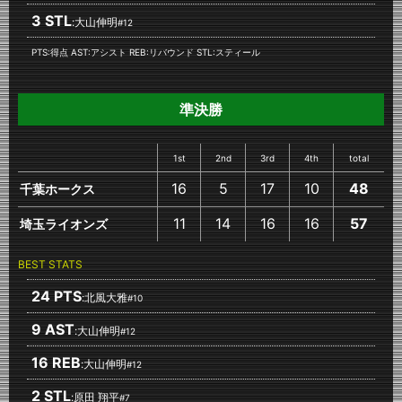
3 STL
:大山伸明
#12
PTS:得点 AST:アシスト REB:リバウンド STL:スティール
準決勝
1st
2nd
3rd
4th
total
16
5
17
10
48
千葉ホークス
11
14
16
16
57
埼玉ライオンズ
BEST STATS
24 PTS
:北風大雅
#10
9 AST
:大山伸明
#12
16 REB
:大山伸明
#12
2 STL
:原田 翔平
#7