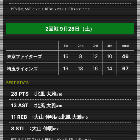
PTS:得点 AST:アシスト REB:リバウンド STL:スティール
2回戦 9月28日（土）
1st
2nd
3rd
4th
total
16
8
12
10
46
東京ファイターズ
19
18
16
14
67
埼玉ライオンズ
BEST STATS
28 PTS :北風 大雅
#10
13 AST :北風 大雅
#10
11 REB :大山 伸明
北風 大雅
#12
#10
3 STL :大山 伸明
#12
PTS:得点 AST:アシスト REB:リバウンド STL:スティール