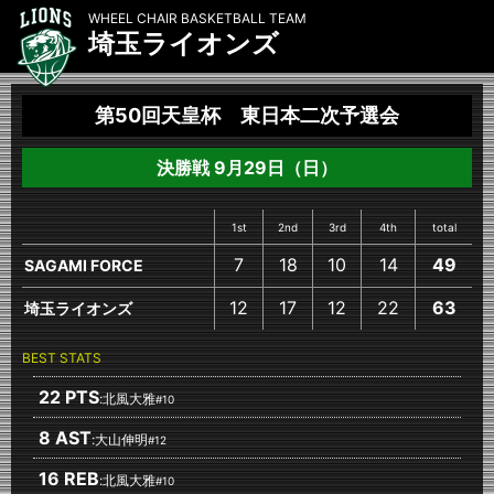
WHEEL CHAIR BASKETBALL TEAM
埼玉ライオンズ
第50回天皇杯 東日本二次予選会
決勝戦 9月29日（日）
1st
2nd
3rd
4th
total
7
18
10
14
49
SAGAMI FORCE
12
17
12
22
63
埼玉ライオンズ
BEST STATS
22 PTS
:北風大雅
#10
8 AST
:大山伸明
#12
16 REB
:北風大雅
#10