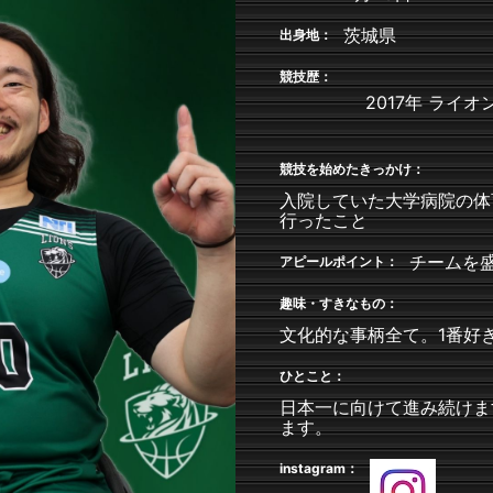
茨城県
出身地：
競技歴：
2017年 ライ
競技を始めたきっかけ：
入院していた大学病院の体
行ったこと
チームを
アピールポイント：
趣味・すきなもの：
文化的な事柄全て。1番好
ひとこと：
日本一に向けて進み続けま
ます。
instagram：