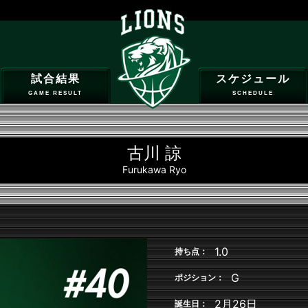
試合結果
スケジュール
GAME RESULT
SCHEDULE
古川 諒
Furukawa Ryo
1.0
持ち点：
G
ポジション：
2月26日
誕生日：