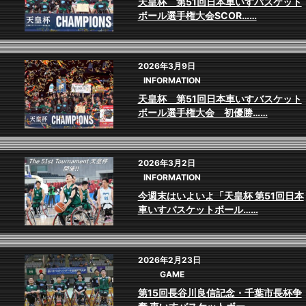
天皇杯 第51回日本車いすバスケット
ボール選手権大会SCOR……
2026年3月9日
INFORMATION
天皇杯 第51回日本車いすバスケット
ボール選手権大会 初優勝……
2026年3月2日
INFORMATION
今週末はいよいよ「天皇杯 第51回日本
車いすバスケットボール……
2026年2月23日
GAME
第15回長谷川良信記念・千葉市長杯争